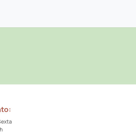
to:
Sexta
9h