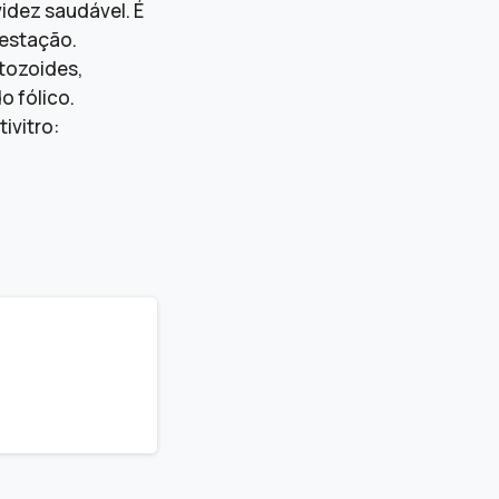
idez saudável. É
gestação.
tozoides,
o fólico.
ivitro: