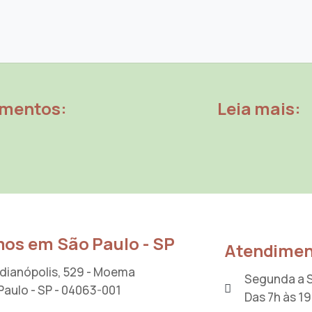
amentos:
Leia mais:
os em São Paulo - SP
Atendimen
Indianópolis, 529 - Moema
Segunda a 
Paulo - SP - 04063-001
Das 7h às 1