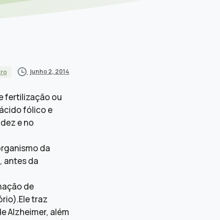
junho 2, 2014
tro
fertilização ou
cido fólico e
idez e no
organismo da
, antes da
rmação de
rio).Ele traz
de Alzheimer, além