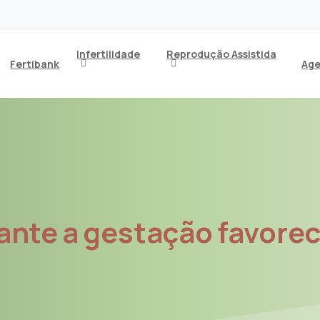
Infertilidade
Reprodução Assistida
Fertibank
Age
ante
a
gestação
favore