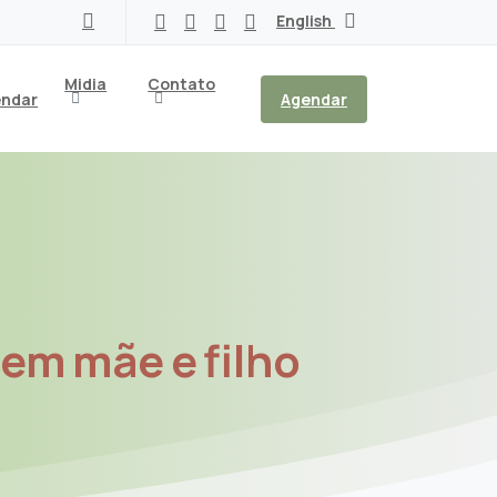
English
Midia
Contato
ndar
Agendar
cem
mãe
e
filho