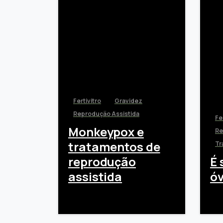
Fertivitro
Gravidez
Reprodução Assistida
Fe
Monkeypox e
Re
tratamentos de
Tr
reprodução
É 
assistida
óv
novembro 17, 2022