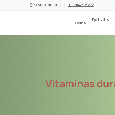
11 99546-6272
11 5081-9600
Fertivitro
Home
Vitaminas
dur