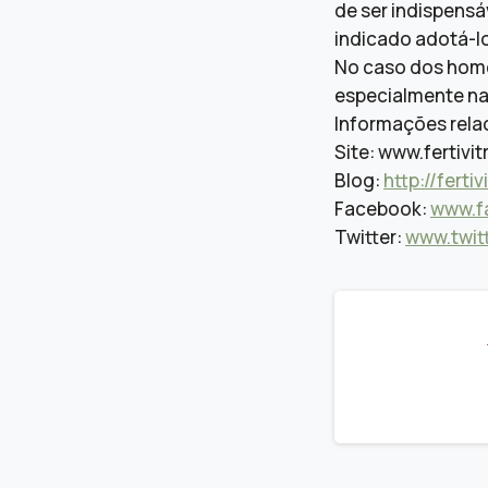
de ser indispensá
indicado adotá-lo
No caso dos home
especialmente na 
Informações relac
Site: www.fertivi
Blog:
http://fert
Facebook:
www.fa
Twitter:
www.twitt