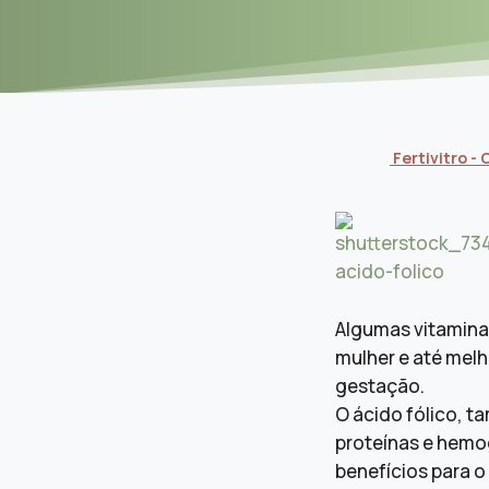
Fertivitro 
Algumas vitamina
mulher e até mel
gestação.
O ácido fólico, 
proteínas e hemog
benefícios para o