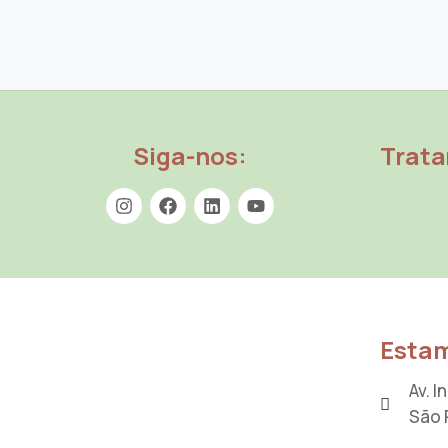
Siga-nos:
Trat
Estam
Av. 
São 