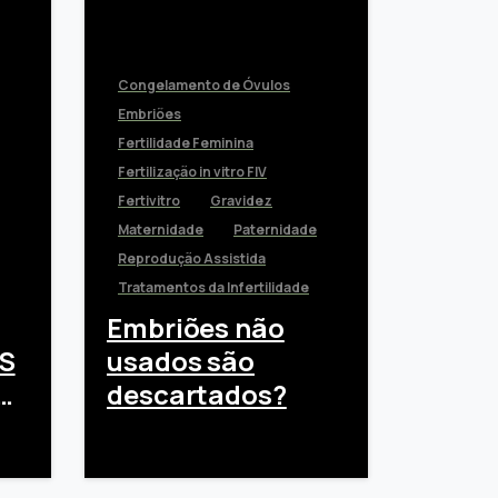
Congelamento de Óvulos
Embriões
Fertilidade Feminina
Fertilização in vitro FIV
Fertivitro
Gravidez
Maternidade
Paternidade
Reprodução Assistida
Tratamentos da Infertilidade
Embriões não
S
usados são
descartados?
DE
setembro 23, 2020