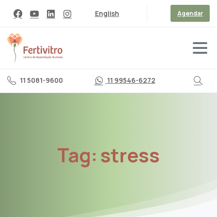
English
Agendar
11 5081-9600
11 99546-6272
Tag:
stress