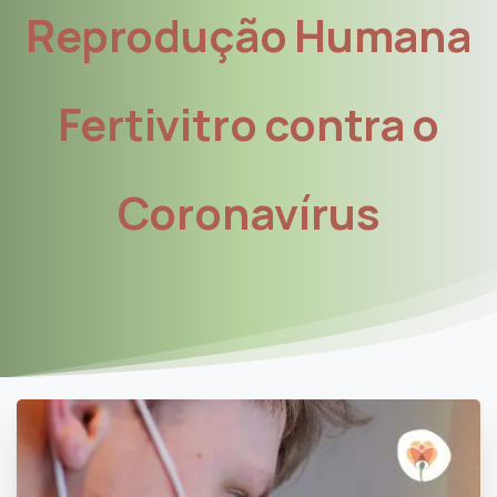
Reprodução
Humana
Fertivitro
contra
o
Coronavírus