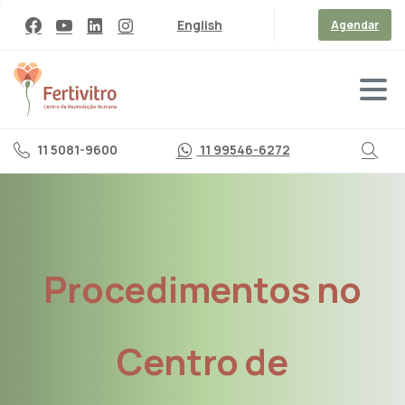
English
Agendar
11 5081-9600
11 99546-6272
Procedimentos
no
Centro
de