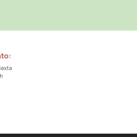
to:
Sexta
9h