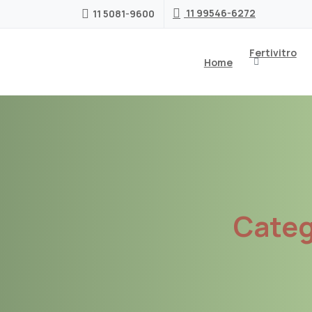
11 99546-6272
11 5081-9600
Fertivitro
Home
Categ