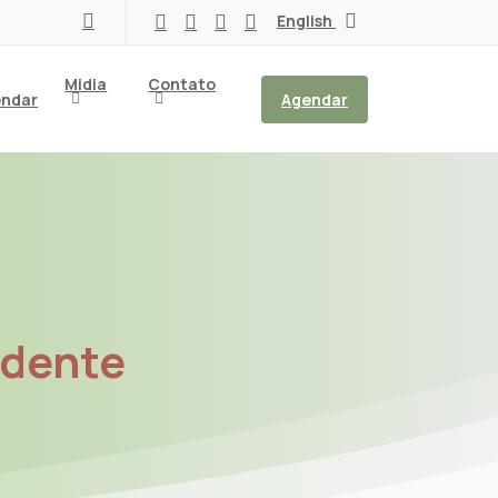
English
Midia
Contato
ndar
Agendar
ndente