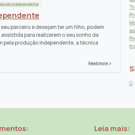
odução Independente
Tr
dependente
Pr
Mo
seu parceiro e desejam ter um filho, podem
as
assistida para realizarem o seu sonho da
Pr
m pela produção independente, a técnica
tr
Read more
S
amentos:
Leia mais: