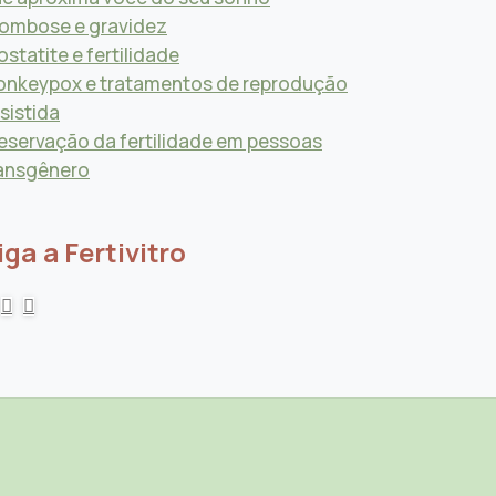
ombose e gravidez
ostatite e fertilidade
nkeypox e tratamentos de reprodução
sistida
eservação da fertilidade em pessoas
ansgênero
iga a Fertivitro