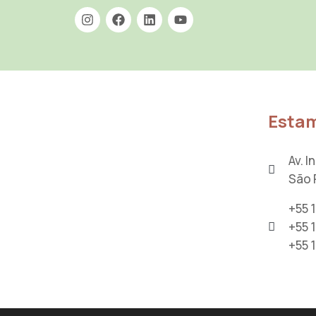
Estam
Av. 
São 
+55 
+55 
+55 