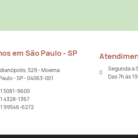
os em São Paulo - SP
Atendimen
Segunda a 
Indianópolis, 529 - Moema
Das 7h às 1
Paulo - SP - 04063-001
11 5081-9600
11 4328-1367
11 99546-6272