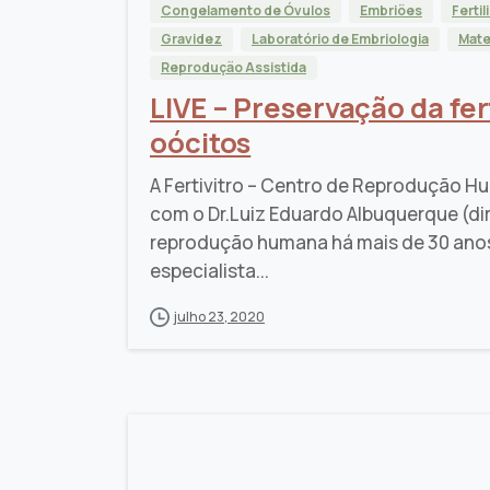
Congelamento de Óvulos
Embriões
Ferti
Gravidez
Laboratório de Embriologia
Mate
Reprodução Assistida
LIVE – Preservação da fe
oócitos
A Fertivitro – Centro de Reprodução H
com o Dr.Luiz Eduardo Albuquerque (dir
reprodução humana há mais de 30 anos
especialista...
julho 23, 2020