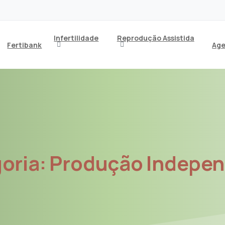
Infertilidade
Reprodução Assistida
Fertibank
Age
oria:
Produção
Indepe