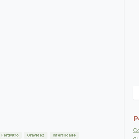
P
Co
Fertivitro
Gravidez
Infertilidade
qu