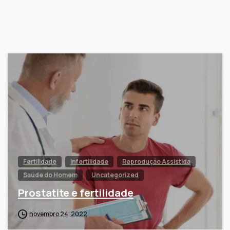
Fertilidade
Infertilidade
Reprodução Assistida
Saúde do Homem
Uncategorized
Prostatite e fertilidade
novembro 24, 2022