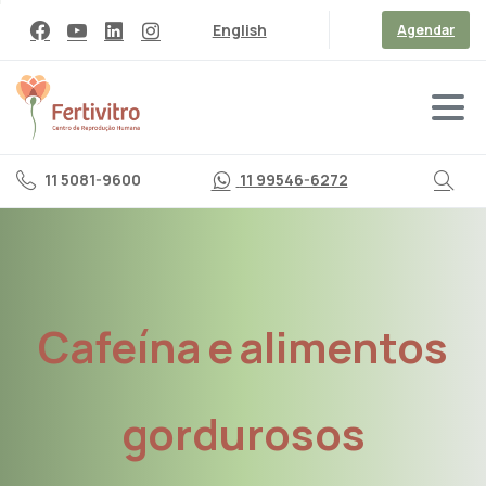
English
Agendar
11 5081-9600
11 99546-6272
Cafeína
e
alimentos
gordurosos