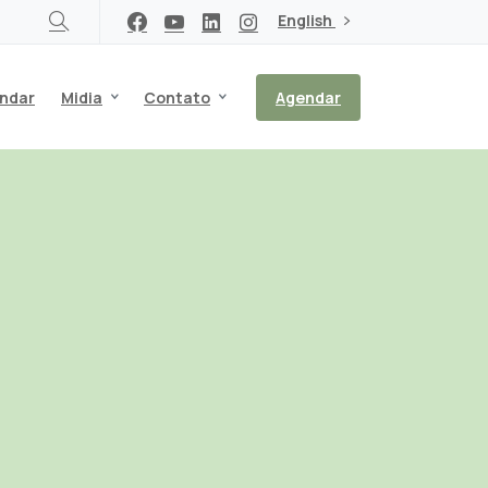
English
ndar
Midia
Contato
Agendar