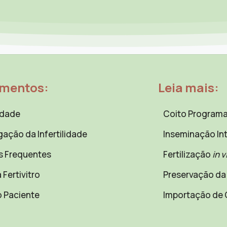
amentos:
Leia mais:
lidade
Coito Program
gação da Infertilidade
Inseminação Int
s Frequentes
Fertilização
in v
 Fertivitro
Preservação da 
o Paciente
Importação de 