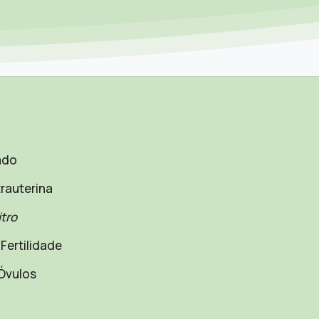
ado
rauterina
itro
Fertilidade
Óvulos