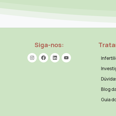
Siga-nos:
Trat
Inferti
Investi
Dúvida
Blog da
Guia d