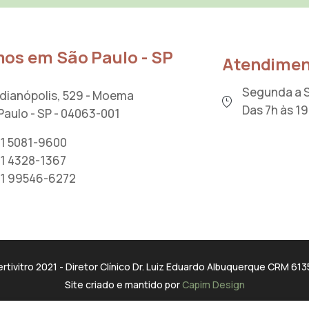
os em São Paulo - SP
Atendimen
Segunda a 
Indianópolis, 529 - Moema
Das 7h às 1
Paulo - SP - 04063-001
11 5081-9600
11 4328-1367
11 99546-6272
ertivitro 2021 - Diretor Clínico Dr. Luiz Eduardo Albuquerque CRM 613
Site criado e mantido por
Capim Design