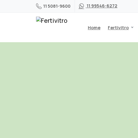
11 99546-6272
11 5081-9600
Home
Fertivitro