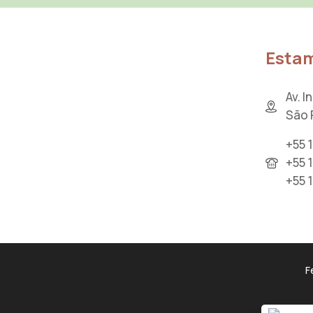
Estam
Av. 
São 
+55 
+55 
+55 
F