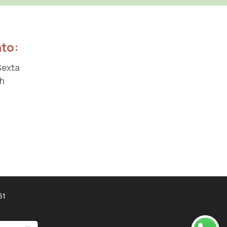
to:
Sexta
9h
51