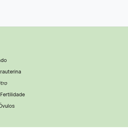
ado
rauterina
itro
Fertilidade
Óvulos