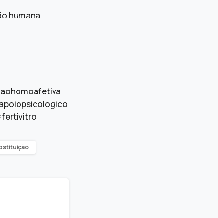
ção humana
niaohomoafetiva
apoiopsicologico
ertivitro
bstituição