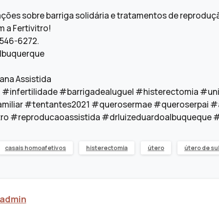
ações sobre barriga solidária e tratamentos de reprodu
m a Fertivitro!
9546-6272.
Albuquerque
na Assistida
a #infertilidade #barrigadealuguel #histerectomia #u
miliar #tentantes2021 #querosermae #queroserpai #
itro #reproducaoassistida #drluizeduardoalbuqueque #f
casais homoafetivos
histerectomia
útero
útero de su
admin