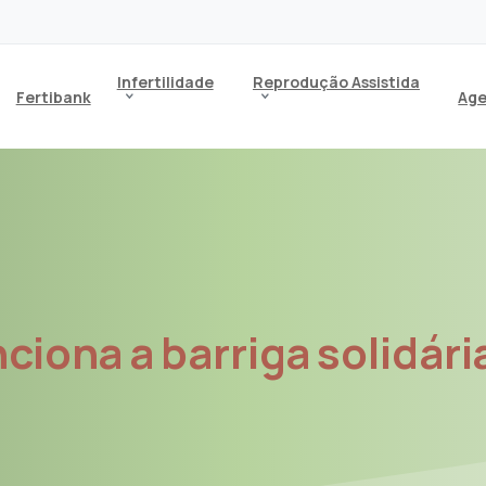
Infertilidade
Reprodução Assistida
Fertibank
Ag
nciona
a
barriga
solidári