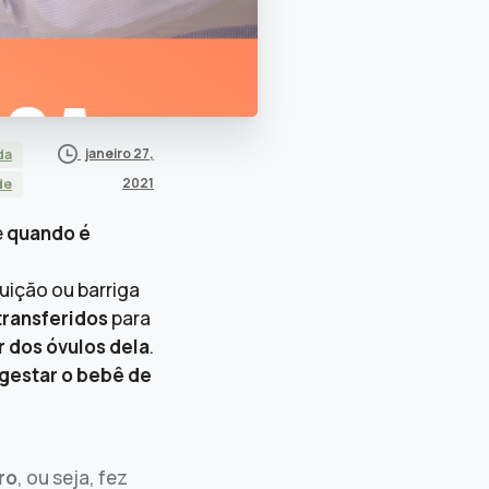
janeiro 27,
da
2021
de
e
quando é
uição ou barriga
transferidos
para
r dos óvulos dela
.
gestar o bebê de
ro
, ou seja, fez