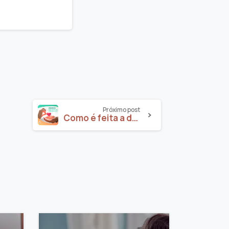
Próximo post
Como é feita a doação de óvulos?