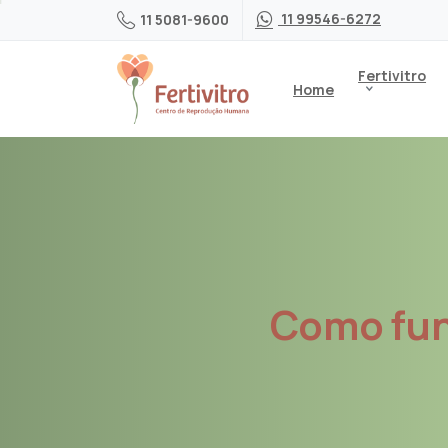
11 99546-6272
11 5081-9600
Fertivitro
Home
Como
fu