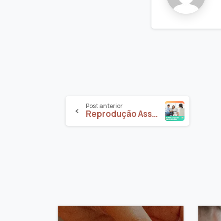
Post anterior
Reprodução Assistida: ir a psicóloga por quê?