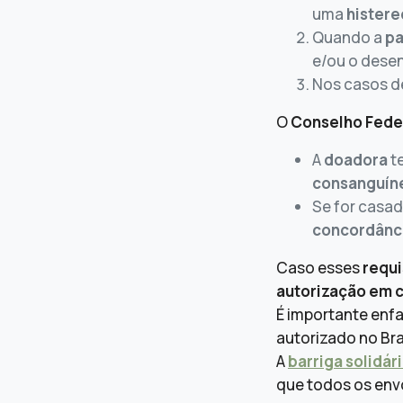
uma
hister
Quando a
pa
e/ou o dese
Nos casos 
O
Conselho Fede
A
doadora
te
consanguíne
Se for casad
concordânc
Caso esses
requi
autorização em c
É importante enfa
autorizado no Bras
A
barriga solidár
que todos os en