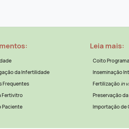
amentos:
Leia mais:
lidade
Coito Program
gação da Infertilidade
Inseminação Int
s Frequentes
Fertilização
in v
 Fertivitro
Preservação da 
o Paciente
Importação de 