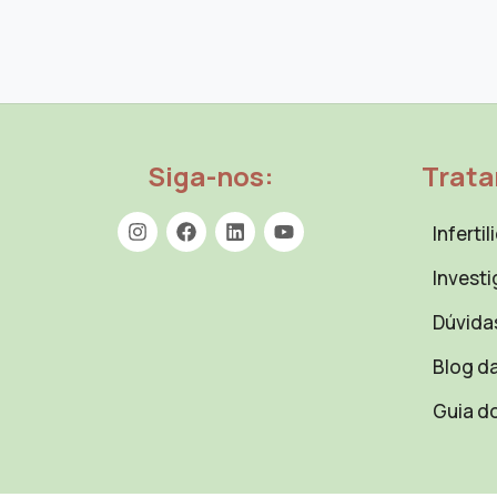
Siga-nos:
Trat
Inferti
Investi
Dúvida
Blog da
Guia d