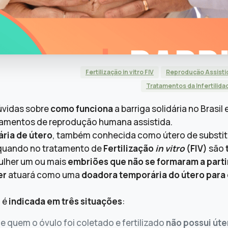
Fertilização in vitro FIV
Reprodução Assisti
Tratamentos da Infertilida
úvidas sobre
como funciona
a barriga solidária no Brasil 
tamentos de reprodução humana assistida.
ria de útero
, também conhecida como útero de substit
e quando no tratamento de
Fertilização
in vitro
(FIV)
são
ulher um ou mais
embriões que não se formaram a parti
er
atuará como uma
doadora temporária do útero para 
a é
indicada em três situações
:
e quem o óvulo foi coletado e fertilizado
não possui úte