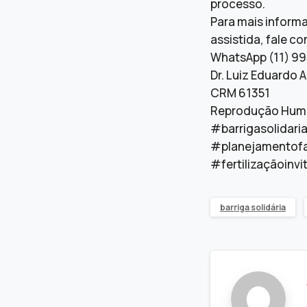
processo.
Para mais inform
assistida, fale co
WhatsApp (11) 9
Dr. Luiz Eduardo 
CRM 61351
Reprodução Huma
#barrigasolidari
#planejamentofa
#fertilizaçãoinv
barriga solidária