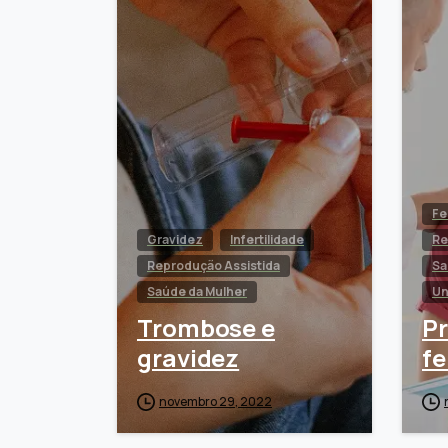
Fe
Gravidez
Infertilidade
Re
Reprodução Assistida
Sa
Saúde da Mulher
Un
Trombose e
Pr
gravidez
fe
novembro 29, 2022