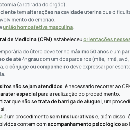
ectomia
(a retirada do órgão).
ciente
tem
alterações na cavidade uterina
que dificul
nvolvimento do embrião.
de
união homoafetiva masculina
.
ral de Medicina (CFM)
estabeleceu
orientações nesse
mporária do útero deve ter no
máximo 50 anos
e um
pa
o de até 4º grau
com um dos parceiros (mãe, irmã, avó, 
a, o
cônjuge ou companheiro
deve expressar por escrit
ia
.
sitos não sejam atendidos
, é necessário recorrer ao CF
aráter especial
para a realização do procedimento.
tizar que
não se trata de barriga de aluguel
, um proced
il.
ia
é um procedimento
sem fins lucrativos
e, além disso,
volvidos contem com
acompanhamento psicológico
ao 