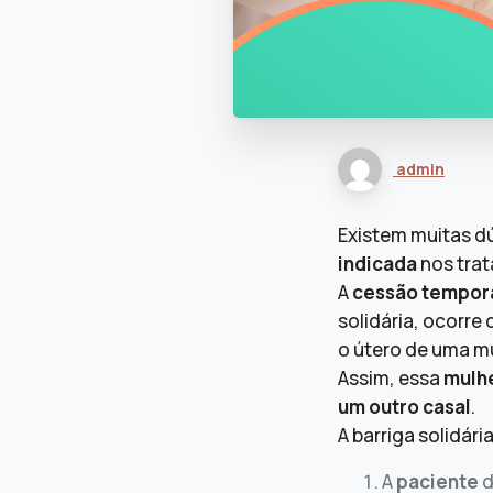
admin
Existem muitas d
indicada
nos tra
A
cessão temporá
solidária, ocorr
o útero de uma m
Assim, essa
mulh
um outro casal
.
A barriga solidári
A
paciente
d