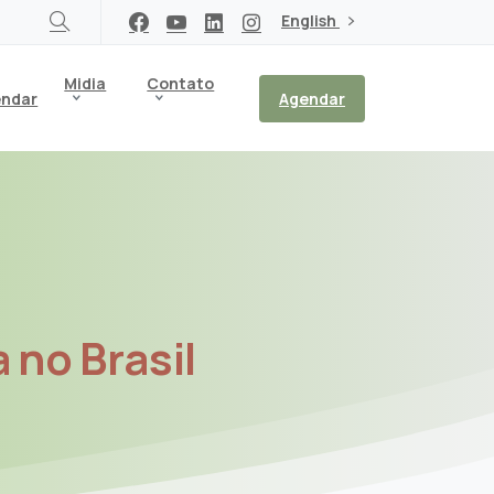
English
Midia
Contato
endar
Agendar
a
no
Brasil