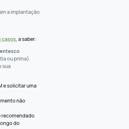
tam a implantação
s casos
, a saber:
rentesco
tia ou prima).
o sua
M e solicitar uma
imento não
 é recomendado
longo do