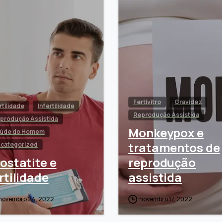
Fertivitro
Gravidez
rtilidade
Infertilidade
Reprodução Assistida
produção Assistida
Monkeypox e
úde do Homem
tratamentos de
categorized
ostatite e
reprodução
rtilidade
assistida
novembro 24, 2022
novembro 17, 2022